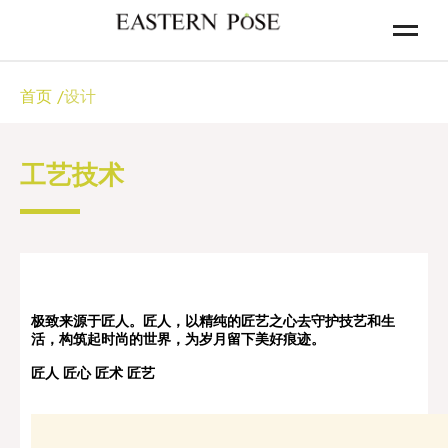
首页
/
设计
工艺技术
极致来源于匠人。
匠人，以精纯的匠艺之心去守护技艺和生
活，构筑起
时尚
的世界，为岁月留下
美好
痕迹。
匠人
匠心
匠术
匠艺